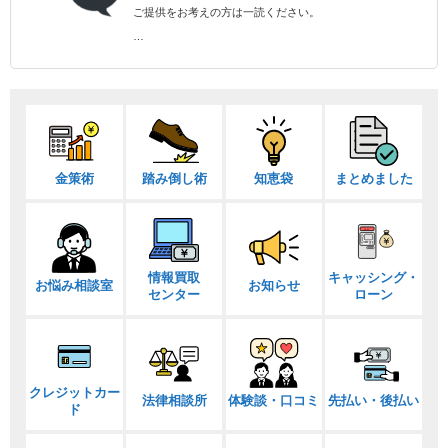
ご提供をお考えの方は一読ください。
…
金策術
踏み倒し術
知恵袋
まとめました
情報買取
キャッシング・
お悩み相談室
お知らせ
センター
ローン
クレジットカー
法律相談所
体験談・口コミ
先払い・後払い
ド