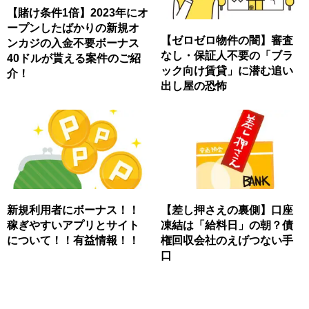
【賭け条件1倍】2023年にオ
ープンしたばかりの新規オ
【ゼロゼロ物件の闇】審査
ンカジの入金不要ボーナス
なし・保証人不要の「ブラ
40ドルが貰える案件のご紹
ック向け賃貸」に潜む追い
介！
出し屋の恐怖
新規利用者にボーナス！！
【差し押さえの裏側】口座
稼ぎやすいアプリとサイト
凍結は「給料日」の朝？債
について！！有益情報！！
権回収会社のえげつない手
口