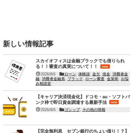
新しい情報記事
スカイオフィスは金融ブラックでも借りられ
る！！審査の真実について！！
new
2026/8/6
ローン
,
体験談
,
金欠
,
借金
,
消費者金
融
,
消費者金融系
,
ブラック
,
ローン審査
,
金策術
,
お悩
み相談室
【キャリア決済現金化】ドコモ・au・ソフトバ
ンク枠で即日資金調達する最新手法
new
2026/8/6
ゴシップ
,
その他の情報
【完全無利息 セブン銀行のちょい借り！？】