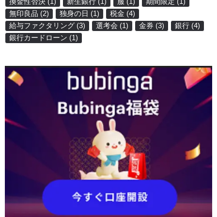
換金性否決
(1)
新生銀行
(1)
服
(1)
期間限定
(1)
無印良品
(2)
独身の日
(1)
税金
(4)
給与ファクタリング
(3)
選考会
(1)
金券
(3)
銀行
(4)
銀行カードローン
(1)