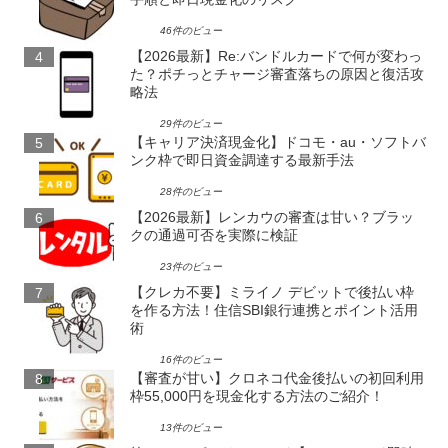
46件のビュー
【2026最新】Re:バンドルカードで何が変わっ
た？ポチっとチャージ審査落ちの原因と復活攻
略法
29件のビュー
【キャリア決済現金化】ドコモ・au・ソフトバ
ンク枠で即日資金調達する最新手法
28件のビュー
【2026最新】レンカウの審査は甘い？ブラッ
クの通過可否を実際に検証
23件のビュー
【クレカ不要】ミライノ デビットで後払い枠
を作る方法！住信SBI銀行連携とポイント活用
術
16件のビュー
【審査が甘い】クロネコ代金後払いの初回利用
枠55,000円を現金化する方法のご紹介！
13件のビュー