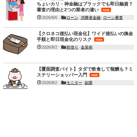
ちょいカリ・神金融はブラックでも即日融資？
審査の理由と2つの業者の違い
new
2026/8/6
ローン
,
消費者金融
,
ローン審査
【クロネコ後払い現金化】ワイド後払いの換金
手順と即日現金化のリスク
new
2026/8/2
前借り
,
金策術
【覆面調査バイト】タダで飲食して報酬も？ミ
ステリーショッパー入門
new
2026/8/2
モニター
,
副業