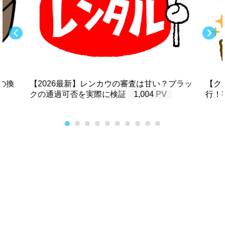
の換
【2026最新】レンカウの審査は甘い？ブラッ
【ク
クの通過可否を実際に検証
1,004
行！